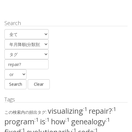
Search
Tags
:1
:1
visualizing
repair?
この検索内の頻出タグ:
:1
:1
:1
:1
program
is
how
genealogy
:1
:1
:1