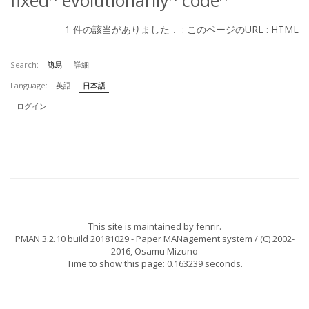
fixed
evolutionarily
code
1 件の該当がありました． :
このページのURL
:
HTML
Search:
簡易
詳細
Language:
英語
日本語
ログイン
This site is maintained by
fenrir
.
PMAN 3.2.10 build 20181029
- Paper MANagement system / (C) 2002-
2016,
Osamu Mizuno
Time to show this page: 0.163239 seconds.