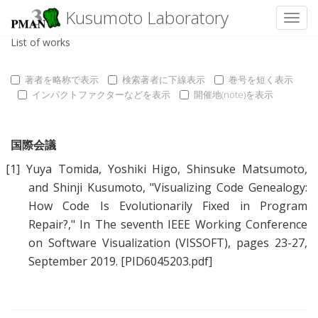
Kusumoto Laboratory
Toggl
List of works
著者を略称で表示
検索著者に下線表示
巻号を短く表示
インパクトファクターなどを表示
開催地(note)を表示
国際会議
[1]
Yuya Tomida
,
Yoshiki Higo
,
Shinsuke Matsumoto
,
and
Shinji Kusumoto
, "
Visualizing Code Genealogy:
How Code Is Evolutionarily Fixed in Program
Repair?
," In The seventh IEEE Working Conference
on Software Visualization (VISSOFT), pages 23-27,
September 2019.
[PID6045203.pdf]