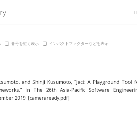
ry
示
巻号を短く表示
インパクトファクターなどを表示
tsumoto
, and
Shinji Kusumoto
, "
Jact: A Playground Tool f
ameworks
," In The 26th Asia-Pacific Software Engineeri
cember 2019.
[cameraready.pdf]