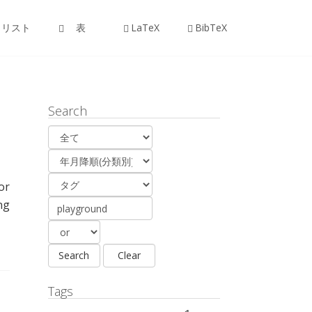
リスト
表
LaTeX
BibTeX
Search
or
ng
Tags