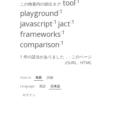
:1
tool
この検索内の頻出タグ:
:1
playground
:1
:1
javascript
jact
:1
frameworks
:1
comparison
1 件の該当がありました． :
このページ
のURL
:
HTML
Search:
簡易
詳細
Language:
英語
日本語
ログイン