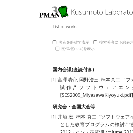
Kusumoto Laborato
List of works
著者を略称で表示
検索著者に下線表
開催地(note)を表示
国内会議(査読付き)
[1]
宮澤清介
,
岡野浩三
,
楠本真二
, "
フ
試作
," ソフトウェアエンジニア
[SES2009_MiyazawaKiyoyuki.pdf]
研究会・全国大会等
[1]
井垣 宏
,
楠本 真二
, "
ソフトウェア
とした教育プログラムの検討
,
2012・イン・琵琶湖, volume 2012, 