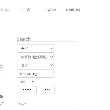
リスト
表
LaTeX
BibTeX
Search
の
.
象
Tags
プ