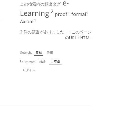
e-
この検索内の頻出タグ:
:2
Learning
:1
:1
proof
formal
:1
Axiom
2 件の該当がありました． :
このページ
のURL
:
HTML
Search:
簡易
詳細
Language:
英語
日本語
ログイン