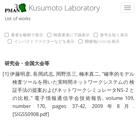
Kusumoto Laboratory
Toggl
List of works
著者を略称で表示
検索著者に下線表示
巻号を短く表示
インパクトファクターなどを表示
開催地(note)を表示
研究会・全国大会等
[1]
伊藤明彦
,
長岡武志
,
岡野浩三
,
楠本真二
, "
確率的モデル
検査ツールを用いた実時間ネットワークシステムの 検
証手法の提案およびネットワークシミュレータNS-2 と
の比較
," 電子情報通信学会技術報告, volume 109,
number 170, pages 37-42, 2009年8月.
[SIGSS0908.pdf]