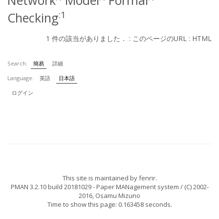
Network
Model
Formal
:1
Checking
1 件の該当がありました． :
このページのURL
:
HTML
Search:
簡易
詳細
Language:
英語
日本語
ログイン
This site is maintained by
fenrir
.
PMAN 3.2.10 build 20181029
- Paper MANagement system / (C) 2002-
2016,
Osamu Mizuno
Time to show this page: 0.163458 seconds.