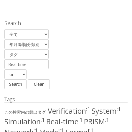
Search
Tags
:1
:1
Verification
System
この検索内の頻出タグ:
:1
:1
:1
Simulation
Real-time
PRISM
:1
:1
:1