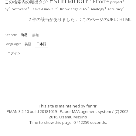
Estimation
:2
Effort
この検索内の頻出タグ:
:1
project
:1
:1
:1
:1
:1
:1
by
Software
Leave-One-Out
KnowledgePLAN
Analogy
Accuracy
2 件の該当がありました． :
このページのURL
:
HTML
Search:
簡易
詳細
Language:
英語
日本語
ログイン
This site is maintained by
fenrir
.
PMAN 3.2.10 build 20181029
- Paper MANagement system / (C) 2002-
2016,
Osamu Mizuno
Time to show this page: 0.412259 seconds.