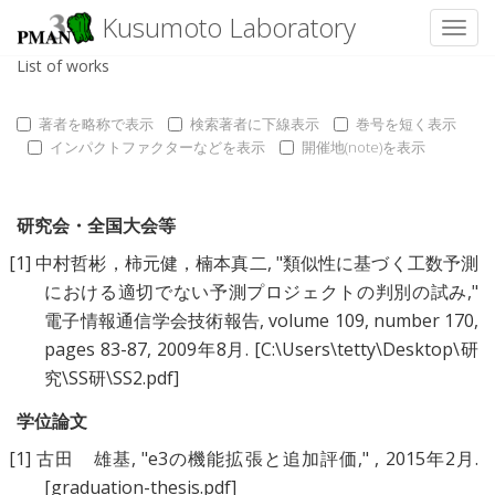
Kusumoto Laboratory
Toggl
List of works
著者を略称で表示
検索著者に下線表示
巻号を短く表示
インパクトファクターなどを表示
開催地(note)を表示
研究会・全国大会等
[1]
中村哲彬，柿元健，楠本真二
, "
類似性に基づく工数予測
における適切でない予測プロジェクトの判別の試み
,"
電子情報通信学会技術報告, volume 109, number 170,
pages 83-87, 2009年8月.
[C:\Users\tetty\Desktop\研
究\SS研\SS2.pdf]
学位論文
[1]
古田 雄基
, "
e3の機能拡張と追加評価
," , 2015年2月.
[graduation-thesis.pdf]