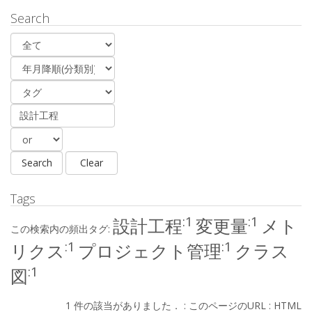
Search
Tags
:1
:1
設計工程
変更量
メト
この検索内の頻出タグ:
:1
:1
リクス
プロジェクト管理
クラス
:1
図
1 件の該当がありました． :
このページのURL
:
HTML