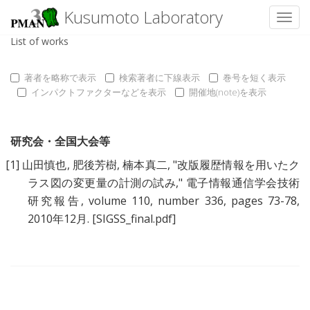
Kusumoto Laboratory
Toggl
List of works
著者を略称で表示
検索著者に下線表示
巻号を短く表示
インパクトファクターなどを表示
開催地(note)を表示
研究会・全国大会等
[1]
山田慎也
,
肥後芳樹
,
楠本真二
, "
改版履歴情報を用いたク
ラス図の変更量の計測の試み
," 電子情報通信学会技術
研究報告, volume 110, number 336, pages 73-78,
2010年12月.
[SIGSS_final.pdf]