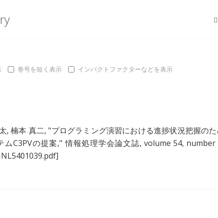
ry
示
巻号を短く表示
インパクトファクターなどを表示
亮太
,
楠本 真二
, "
プログラミング演習における進捗状況把握のた
ムC3PVの提案
," 情報処理学会論文誌, volume 54, number 
-JNL5401039.pdf]