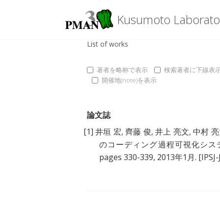
Kusumoto Laborato
List of works
著者を略称で表示
検索著者に下線表
開催地(note)を表示
論文誌
[1]
井垣 宏
,
齊藤 俊
,
井上 亮文
,
中村 
のコーディング過程可視化システ
pages 330-339, 2013年1月.
[IPSJ