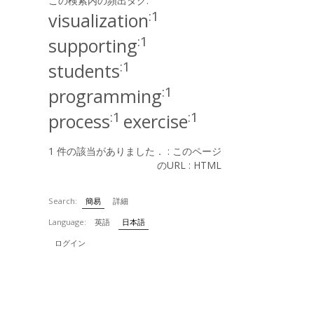
この検索内の頻出タグ:
:1
visualization
:1
supporting
:1
students
:1
programming
:1
:1
process
exercise
1 件の該当がありました． :
このページ
のURL
:
HTML
Search:
簡易
詳細
Language:
英語
日本語
ログイン