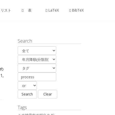
リスト
表
LaTeX
BibTeX
Search
め
1,
Tags