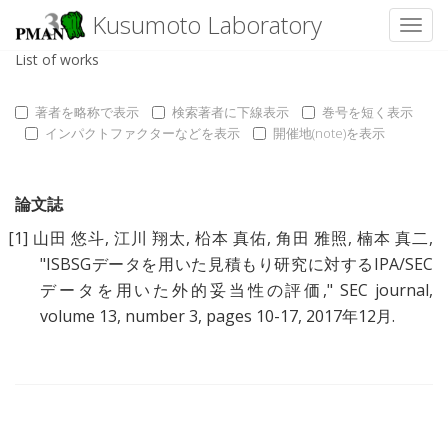
Kusumoto Laboratory
Toggl
List of works
著者を略称で表示
検索著者に下線表示
巻号を短く表示
インパクトファクターなどを表示
開催地(note)を表示
論文誌
[1]
山田 悠斗
,
江川 翔太
,
柗本 真佑
,
角田 雅照
,
楠本 真二
,
"
ISBSGデータを用いた見積もり研究に対するIPA/SEC
データを用いた外的妥当性の評価
," SEC journal,
volume 13, number 3, pages 10-17, 2017年12月.