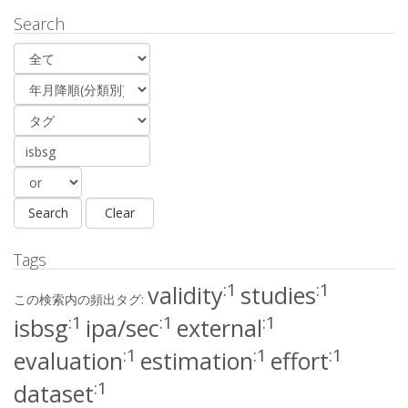
Search
Tags
:1
:1
validity
studies
この検索内の頻出タグ:
:1
:1
:1
isbsg
ipa/sec
external
:1
:1
:1
evaluation
estimation
effort
:1
dataset