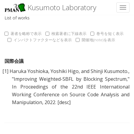
Kusumoto Laboratory
Toggl
List of works
著者を略称で表示
検索著者に下線表示
巻号を短く表示
インパクトファクターなどを表示
開催地(note)を表示
国際会議
[1]
Haruka Yoshioka
,
Yoshiki Higo
, and
Shinji Kusumoto.
,
"
Improving Weighted-SBFL by Blocking Spectrum
,"
In Proceedings of the 22nd IEEE International
Working Conference on Source Code Analysis and
Manipulation, 2022.
[desc]