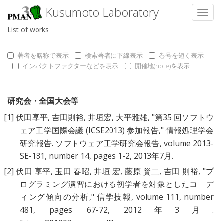
Kusumoto Laboratory
Toggl
List of works
著者を略称で表示
検索著者に下線表示
巻号を短く表示
インパクトファクターなどを表示
開催地(note)を表示
研究会・全国大会等
[1]
伏田享平
,
吉田則裕
,
井垣宏
,
大平雅雄
, "
第35 回ソフトウ
ェア工学国際会議 (ICSE2013) 参加報告
," 情報処理学会
研究報告. ソフトウェア工学研究会報告, volume 2013-
SE-181, number 14, pages 1-2, 2013年7月.
[2]
伏田 享平
,
玉田 春昭
,
井垣 宏
,
藤原 賢二
,
吉田 則裕
, "
プ
ログラミング演習における初学者を対象としたコーデ
ィング傾向の分析
," 信学技報, volume 111, number
481, pages 67-72, 2012年3月.