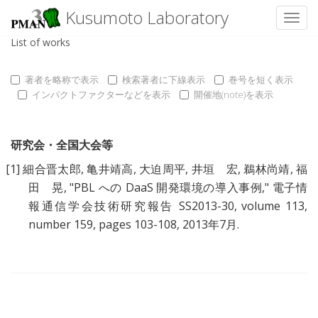
Kusumoto Laboratory
Toggl
List of works
著者を略称で表示
検索著者に下線表示
巻号を短く表示
インパクトファクターなどを表示
開催地(note)を表示
研究会・全国大会等
[1]
細合晋太郎
,
亀井靖高
,
大迫周平
,
井垣 宏
,
鵜林尚靖
,
福
田 晃
, "
PBL への DaaS 開発環境の導入事例
," 電子情
報通信学会技術研究報告 SS2013-30, volume 113,
number 159, pages 103-108, 2013年7月.