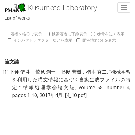
Kusumoto Laboratory
Toggl
List of works
著者を略称で表示
検索著者に下線表示
巻号を短く表示
インパクトファクターなどを表示
開催地(note)を表示
論文誌
[1]
下仲 健斗，鷲見 創一，肥後 芳樹，楠本 真二
, "
機械学習
を利用した構文情報に基づく自動生成ファイルの特
定
," 情報処理学会論文誌, volume 58, number 4,
pages 1-10, 2017年4月.
[4_10.pdf]