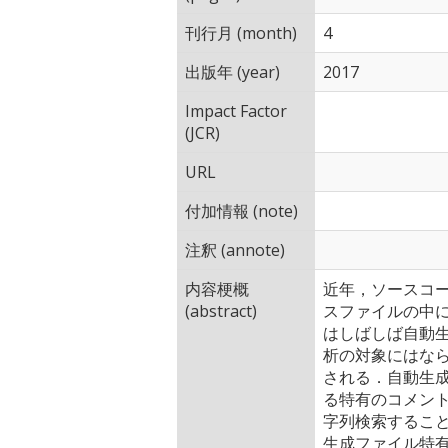
刊行月 (month)
4
出版年 (year)
2017
Impact Factor
(JCR)
URL
付加情報 (note)
注釈 (annote)
内容梗概
近年，ソースコ
(abstract)
スファイルの中
はしばしば自動
析の対象にはな
される．自動生
る特有のコメン
字列検索するこ
生成ファイル特