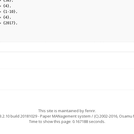
This site is maintained by
fenrir
.
.2.10 build 20181029
- Paper MANagement system / (C) 2002-2016,
Osamu 
Time to show this page: 0.167188 seconds.