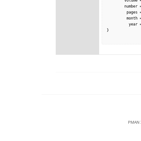
        volume = {58},

        number = {4},

         pages = {1-10},

         month = {4},

          year = {2017},

}

PMAN 3