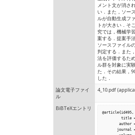
メント文が消さ
い．また，ソー
ルが自動生成ファ
トが大きい．そ
究では，機械学
案する．提案手
ソースファイル
判定する．また
法を評価するため
ル群を対象に実
た．その結果，9
した．
論文電子ファイ
4_10.pdf
(applic
ル
BiBTeXエントリ
@article{id495,

         title = {機械学習を利用した構文情報に基づく自動生成ファイルの特定},

        author = {下仲 健斗，鷲見 創一，肥後 芳樹，楠本 真二},

       journal = {情報処理学会論文誌},
