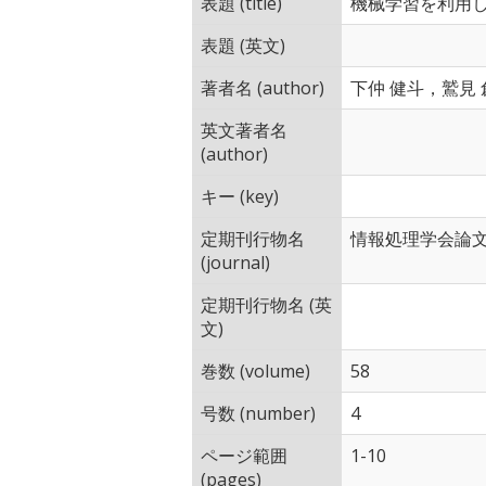
表題 (title)
機械学習を利用
表題 (英文)
著者名 (author)
下仲 健斗，鷲見
英文著者名
(author)
キー (key)
定期刊行物名
情報処理学会論
(journal)
定期刊行物名 (英
文)
巻数 (volume)
58
号数 (number)
4
ページ範囲
1-10
(pages)