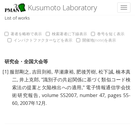
Kusumoto Laboratory
Toggl
List of works
著者を略称で表示
検索著者に下線表示
巻号を短く表示
インパクトファクターなどを表示
開催地(note)を表示
研究会・全国大会等
[1]
服部剛之
,
吉田則裕
,
早瀬康裕
,
肥後芳樹
,
松下誠
,
楠本真
二
,
井上克郎
, "
識別子の共起関係に基づく類似コード検
索法の提案と欠陥検出への適用
," 電子情報通信学会技
術研究報告, volume SS2007, number 47, pages 55-
60, 2007年12月.