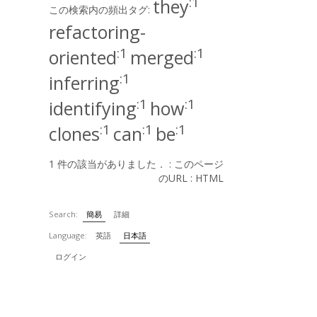
:1
they
この検索内の頻出タグ:
refactoring-
:1
:1
oriented
merged
:1
inferring
:1
:1
identifying
how
:1
:1
:1
clones
can
be
1 件の該当がありました． :
このページ
のURL
:
HTML
Search:
簡易
詳細
Language:
英語
日本語
ログイン