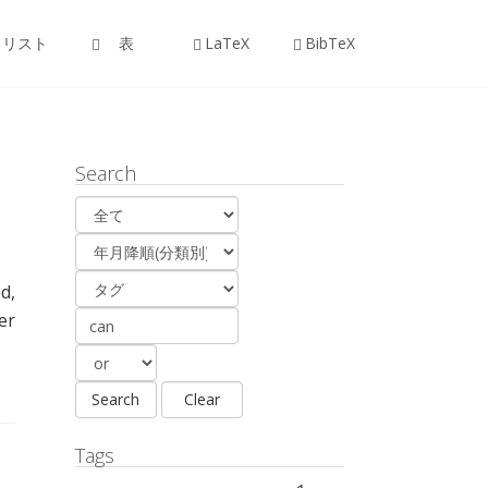
リスト
表
LaTeX
BibTeX
Search
ed
,
er
Tags