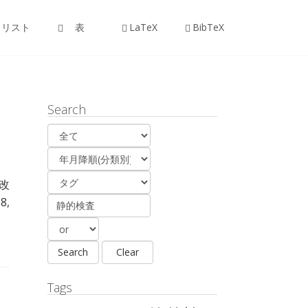
リスト
表
LaTeX
BibTeX
Search
改
8,
Tags