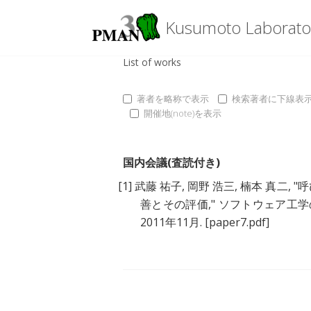
Kusumoto Laborato
List of works
著者を略称で表示
検索著者に下線表
開催地(note)を表示
国内会議(査読付き)
[1]
武藤 祐子
,
岡野 浩三
,
楠本 真二
, "
呼
善とその評価
," ソフトウェア工学の基
2011年11月.
[paper7.pdf]