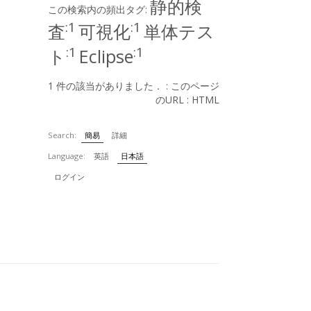
静的検
この検索内の頻出タグ:
:1
:1
査
可視化
単体テス
:1
:1
ト
Eclipse
1 件の該当がありました． :
このページ
のURL
:
HTML
Search:
簡易
詳細
Language:
英語
日本語
ログイン