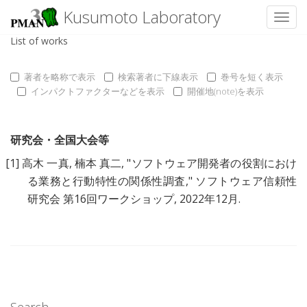
Kusumoto Laboratory
Toggl
List of works
著者を略称で表示
検索著者に下線表示
巻号を短く表示
インパクトファクターなどを表示
開催地(note)を表示
研究会・全国大会等
[1]
高木 一真
,
楠本 真二
, "
ソフトウェア開発者の役割におけ
る業務と行動特性の関係性調査
," ソフトウェア信頼性
研究会 第16回ワークショップ, 2022年12月.