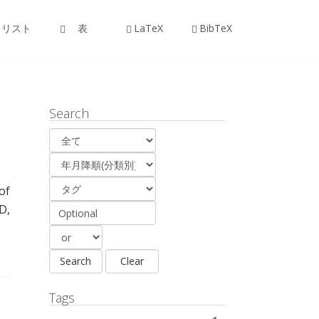
リスト
表
LaTeX
BibTeX
Search
of
D,
Tags