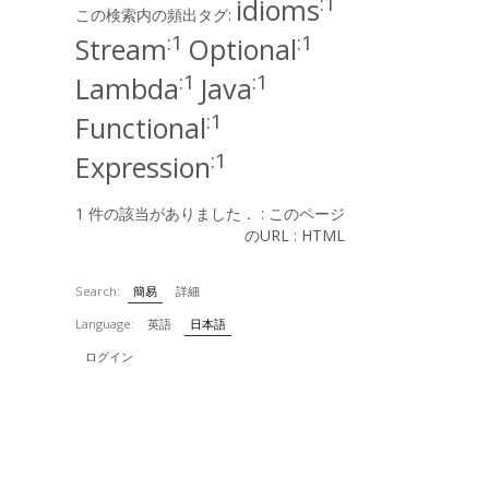
:1
idioms
この検索内の頻出タグ:
:1
:1
Stream
Optional
:1
:1
Lambda
Java
:1
Functional
:1
Expression
1 件の該当がありました． :
このページ
のURL
:
HTML
Search:
簡易
詳細
Language:
英語
日本語
ログイン