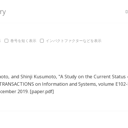
ry
示
巻号を短く表示
インパクトファクターなどを表示
moto
, and
Shinji Kusumoto
, "
A Study on the Current Status 
E TRANSACTIONS on Information and Systems, volume E102-
ecember 2019.
[paper.pdf]