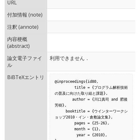
URL
付加情報 (note)
注釈 (annote)
内容梗概
(abstract)
論文電子ファイ
利用できません．
ル
BiBTeXエントリ
@inproceedings{id80,

         title = {プログラム解析技術
の普及に向けた取り組と課題},

        author = {川口真司 and 肥後
芳樹},

     booktitle = {ウインターワークシ
ョップ2010・イン・倉敷論文集},

         pages = {25-26},

         month = {1},

          year = {2010},
