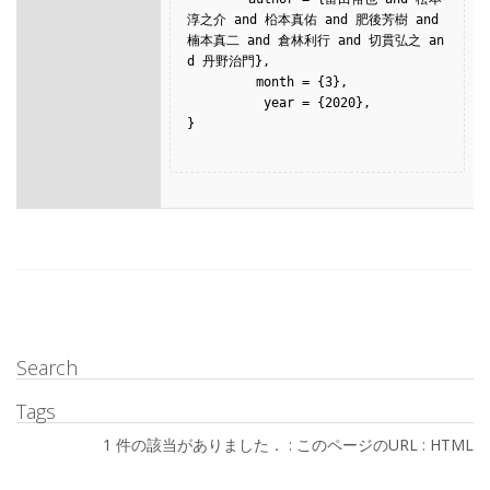
淳之介 and 柗本真佑 and 肥後芳樹 and 
楠本真二 and 倉林利行 and 切貫弘之 an
d 丹野治門},

         month = {3},

          year = {2020},

}

Search
Tags
1 件の該当がありました． :
このページのURL
:
HTML