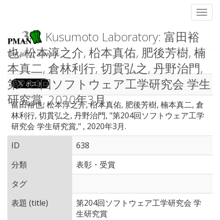
Toggl
Kusumoto Laboratory: 富田裕
也, 松本淳之介, 柗本真佑, 肥後芳樹, 楠
Detail of a work
本真二, 倉林利行, 切貫弘之, 丹野治門,
第204回ソフトウェア工学研究会 学生
研究賞, 2020年3月.
富田裕也, 松本淳之介, 柗本真佑, 肥後芳樹, 楠本真二, 倉
林利行, 切貫弘之, 丹野治門, "第204回ソフトウェア工学
研究会 学生研究賞," , 2020年3月.
ID
638
分類
表彰・受賞
タグ
表題 (title)
第204回ソフトウェア工学研究会 学
生研究賞