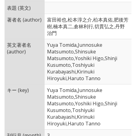
表題 (英文)
著者名 (author)
富田裕也,松本淳之介,柗本真佑,肥後芳
樹,楠本真二,倉林利行,切貫弘之,丹野
治門
英文著者名
Yuya Tomida,Junnosuke
(author)
Matsumoto,Shinsuke
Matsumoto,Yoshiki Higo,Shinji
Kusumoto,Toshiyuki
Kurabayashi,Kirinuki
Hiroyuki,Haruto Tanno
キー (key)
Yuya Tomida,Junnosuke
Matsumoto,Shinsuke
Matsumoto,Yoshiki Higo,Shinji
Kusumoto,Toshiyuki
Kurabayashi,Kirinuki
Hiroyuki,Haruto Tanno
刊行月 (month)
3