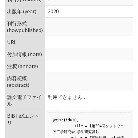
出版年 (year)
2020
刊行形式
(howpublished)
URL
付加情報 (note)
注釈 (annote)
内容梗概
(abstract)
論文電子ファイ
利用できません．
ル
BiBTeXエント
@misc{id638,

リ
         title = {第204回ソフトウェ
ア工学研究会 学生研究賞},

        author = {富田裕也 and 松本