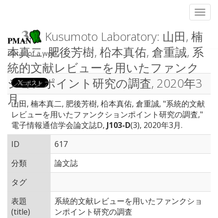
Toggl
Kusumoto Laboratory: 山田, 楠
本真二, 肥後芳樹, 柗本真佑, 倉重誠, 系
Detail of a work
統的文献レビューを用いたファンク
ションポイント研究の調査, 2020年3
月.
山田, 楠本真二, 肥後芳樹, 柗本真佑, 倉重誠, "系統的文献
レビューを用いたファンクションポイント研究の調査,"
電子情報通信学会論文誌D,
J103-D
(3), 2020年3月.
ID
617
分類
論文誌
タグ
表題
系統的文献レビューを用いたファンクショ
(title)
ンポイント研究の調査