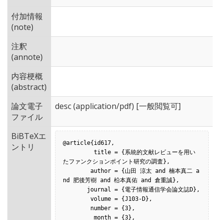
付加情報
(note)
注釈
(annote)
内容梗概
(abstract)
論文電子
desc
(application/pdf) [一般閲覧可]
ファイル
BiBTeXエ
@article{id617,

ントリ
         title = {系統的文献レビューを用い
たファンクションポイント研究の調査},

        author = {山田 涼太 and 楠本真二 a
nd 肥後芳樹 and 柗本真佑 and 倉重誠},

       journal = {電子情報通信学会論文誌D},

        volume = {J103-D},

        number = {3},

         month = {3},
