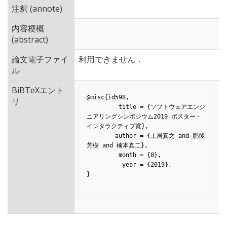
注釈 (annote)
内容梗概
(abstract)
論文電子ファイ
利用できません．
ル
BiBTeXエント
@misc{id598,

リ
         title = {ソフトウェアエンジ
ニアリングシンポジウム2019 ポスター・
インタラクティブ賞},

        author = {土居真之 and 肥後
芳樹 and 楠本真二},

         month = {8},

          year = {2019},

}
