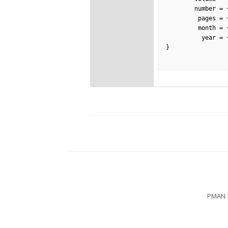
        number = {380},

         pages = {007-012},

         month = {1},

          year = {2018},

}

PMAN 3