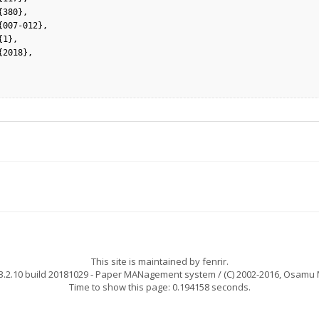
This site is maintained by
fenrir
.
.2.10 build 20181029
- Paper MANagement system / (C) 2002-2016,
Osamu 
Time to show this page: 0.194158 seconds.