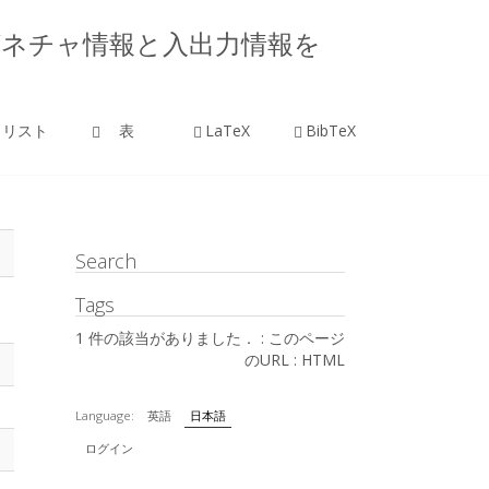
楠本, シグネチャ情報と入出力情報を
リスト
表
LaTeX
BibTeX
Search
Tags
1 件の該当がありました． :
このページ
のURL
:
HTML
Language:
英語
日本語
ログイン