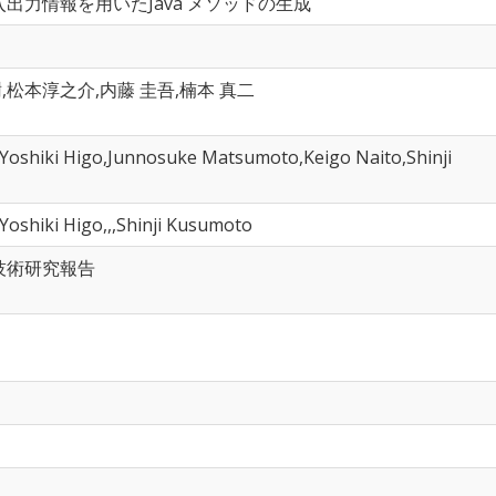
出力情報を用いたJava メソッドの生成
樹,松本淳之介,内藤 圭吾,楠本 真二
Yoshiki Higo,Junnosuke Matsumoto,Keigo Naito,Shinji
oshiki Higo,,,Shinji Kusumoto
技術研究報告