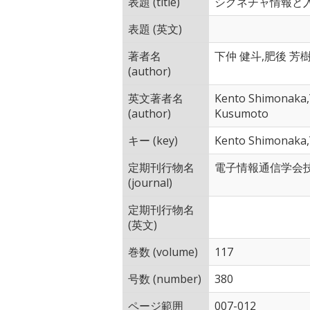
表題 (title)
シグネチャ情報と入
表題 (英文)
著者名
下仲 健斗,肥後 芳
(author)
英文著者名
Kento Shimonaka,
(author)
Kusumoto
キー (key)
Kento Shimonaka,Y
定期刊行物名
電子情報通信学会
(journal)
定期刊行物名
(英文)
巻数 (volume)
117
号数 (number)
380
ページ範囲
007-012