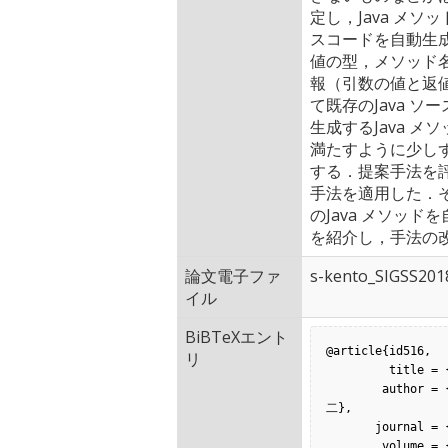
定し，Java メソ
スコードを自動生
値の型，メソッド
報（引数の値と返
て既存のJava ソ
生成するJava 
満たすように少し
する．提案手法を
手法を適用した．そ
のJava メソッ
を紹介し，手法の
論文電子ファ
s-kento_SIGSS201
イル
BiBTeXエント
@article{id516,

リ
         title = {シグネチャ情報と入出力情報を用いたJava メソッドの生成},

        author = {下仲 健斗 and 肥後 芳樹 and 松本淳之介 and 内藤 圭吾 and 楠本 真
二},

       journal = {電子情報通信学会技術研究報告},

        volume = {117},
