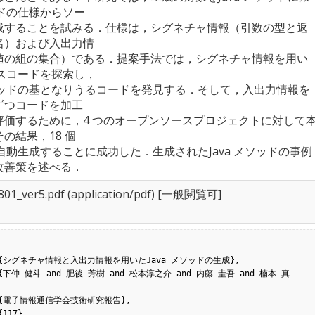
ッドの仕様からソー
成することを試みる．仕様は，シグネチャ情報（引数の型と返
名）および入出力情
値の組の集合）である．提案手法では，シグネチャ情報を用い
ースコードを探索し，
メソッドの基となりうるコードを発見する．そして，入出力情報を
ずつコードを加工
評価するために，4 つのオープンソースプロジェクトに対して
の結果，18 個
ドを自動生成することに成功した．生成されたJava メソッドの事例
改善策を述べる．
801_ver5.pdf
(application/pdf) [一般閲覧可]