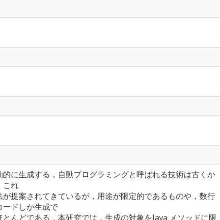
動的に生成する，自動プログラミングと呼ばれる技術は古くか
．これ
法が提案されてきているが，用途が限定的であるものや，数行
コードしか生成で
とんどである．本研究では，生成の対象をJava メソッドに限