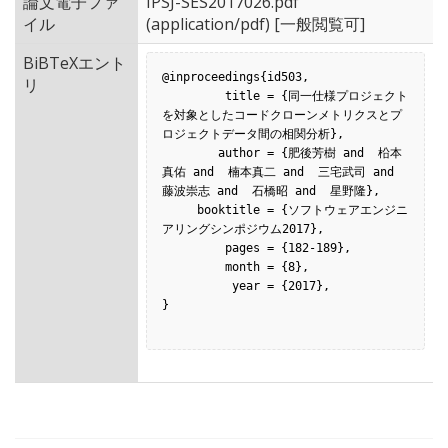
論文電子ファ
IPSJ-SES2017026.pdf
イル
(application/pdf) [一般閲覧可]
BiBTeXエント
@inproceedings{id503,

リ
         title = {同一仕様プロジェクト
を対象としたコードクローンメトリクスとプ
ロジェクトデータ間の相関分析},

        author = {肥後芳樹 and  柗本
真佑 and  楠本真二 and  三宅武司 and  
藤波崇志 and  石橋昭 and  星野隆},

     booktitle = {ソフトウェアエンジニ
アリングシンポジウム2017},

         pages = {182-189},

         month = {8},

          year = {2017},

}
