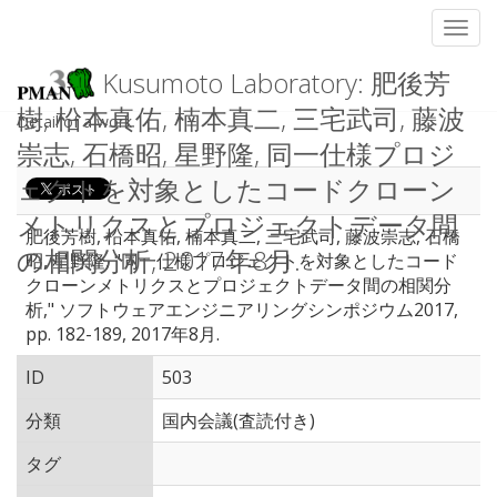
Toggl
Kusumoto Laboratory: 肥後芳
樹, 柗本真佑, 楠本真二, 三宅武司, 藤波
Detail of a work
崇志, 石橋昭, 星野隆, 同一仕様プロジ
ェクトを対象としたコードクローン
メトリクスとプロジェクトデータ間
肥後芳樹, 柗本真佑, 楠本真二, 三宅武司, 藤波崇志, 石橋
の相関分析, 2017年8月.
昭, 星野隆, "同一仕様プロジェクトを対象としたコード
クローンメトリクスとプロジェクトデータ間の相関分
析," ソフトウェアエンジニアリングシンポジウム2017,
pp. 182-189, 2017年8月.
ID
503
分類
国内会議(査読付き)
タグ