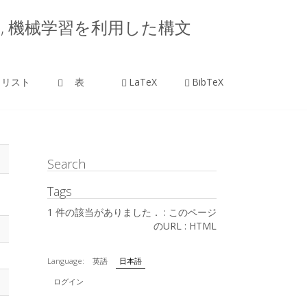
楠本真二, 機械学習を利用した構文
リスト
表
LaTeX
BibTeX
Search
Tags
1 件の該当がありました． :
このページ
のURL
:
HTML
Language:
英語
日本語
ログイン