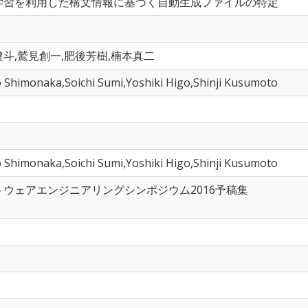
学習を利用した構文情報に基づく自動生成ファイルの特定
斗,鷲見創一,肥後芳樹,楠本真二
 Shimonaka,Soichi Sumi,Yoshiki Higo,Shinji Kusumoto
 Shimonaka,Soichi Sumi,Yoshiki Higo,Shinji Kusumoto
トウェアエンジニアリングシンポジウム2016予稿集