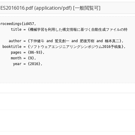
SES2016016.pdf
(application/pdf) [一般閲覧可]
roceedings{id457,

械学習を利用した構文情報に基づく自動生成ファイルの特
d 鷲見創一 and 肥後芳樹 and 楠本真二},

ム2016予稿集},

ges = {86-93},

month = {9},

 year = {2016},
