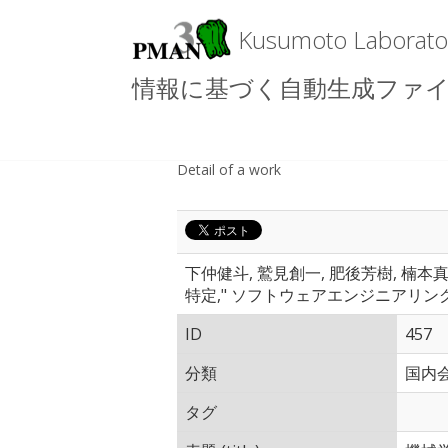
Kusumoto Lab
情報に基づく自動生成ファイルの
Detail of a work
下仲健斗, 鷲見創一, 肥後芳樹, 
特定," ソフトウェアエンジニアリングシンポ
ID
457
分類
国内会
タグ