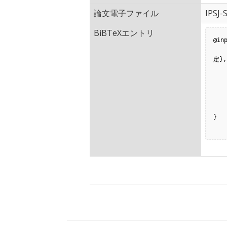
論文電子ファイル
IPSJ-
BiBTeXエントリ
@inp
         title = {機
定},

        author = {下仲健斗 an
     booktitle = {ソフトウェアエンジニアリングシンポジウ
         pa
         
         
}
