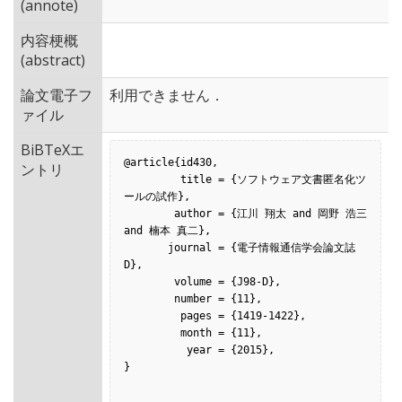
(annote)
内容梗概
(abstract)
論文電子フ
利用できません．
ァイル
BiBTeXエ
@article{id430,

ントリ
         title = {ソフトウェア文書匿名化ツ
ールの試作},

        author = {江川 翔太 and 岡野 浩三 
and 楠本 真二},

       journal = {電子情報通信学会論文誌
D},

        volume = {J98-D},

        number = {11},

         pages = {1419-1422},

         month = {11},

          year = {2015},

}
