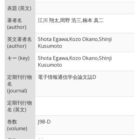
表題 (英文)
著者名
江川 翔太,岡野 浩三,楠本 真二
(author)
英文著者名
Shota Egawa,Kozo Okano,Shinji
(author)
Kusumoto
キー (key)
Shota Egawa,Kozo Okano,Shinji
Kusumoto
定期刊行物
電子情報通信学会論文誌D
名
(journal)
定期刊行物
名 (英文)
巻数
J98-D
(volume)