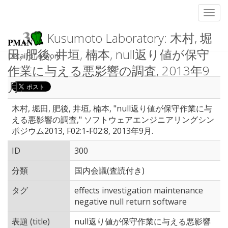
Toggl
Kusumoto Laboratory: 木村, 堀
田, 肥後, 井垣, 楠本, null返り値が保守
Detail of a work
作業に与える悪影響の調査, 2013年9
月.
木村, 堀田, 肥後, 井垣, 楠本, "null返り値が保守作業に与
える悪影響の調査," ソフトウェアエンジニアリングシン
ポジウム2013, F02:1-F02:8, 2013年9月.
ID
300
分類
国内会議(査読付き)
タグ
effects investigation maintenance
negative null return software
表題 (title)
null返り値が保守作業に与える悪影響