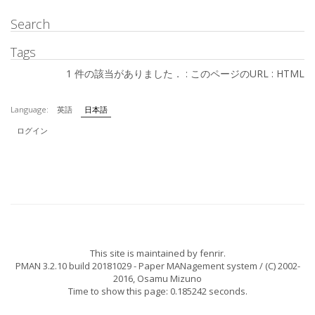
Search
Tags
1 件の該当がありました． :
このページのURL
:
HTML
Language:
英語
日本語
ログイン
This site is maintained by
fenrir
.
PMAN 3.2.10 build 20181029
- Paper MANagement system / (C) 2002-
2016,
Osamu Mizuno
Time to show this page: 0.185242 seconds.