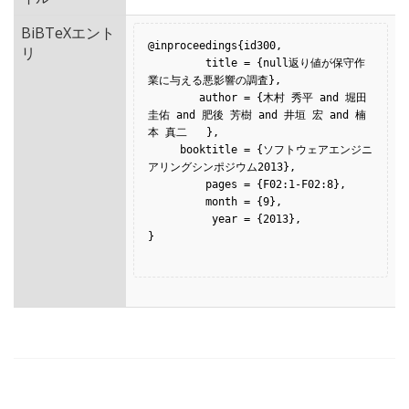
BiBTeXエント
@inproceedings{id300,

リ
         title = {null返り値が保守作
業に与える悪影響の調査},

        author = {木村 秀平 and 堀田 
圭佑 and 肥後 芳樹 and 井垣 宏 and 楠
本 真二   },

     booktitle = {ソフトウェアエンジニ
アリングシンポジウム2013},

         pages = {F02:1-F02:8},

         month = {9},

          year = {2013},

}
