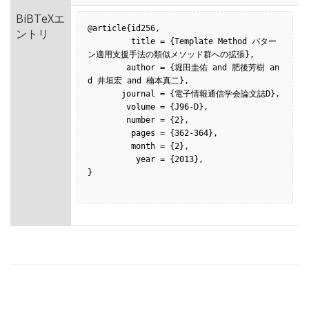
BiBTeXエ
@article{id256,

ントリ
         title = {Template Method パター
ン適用支援手法の類似メソッド群への拡張},

        author = {堀田圭佑 and 肥後芳樹 an
d 井垣宏 and 楠本真二},

       journal = {電子情報通信学会論文誌D},

        volume = {J96-D},

        number = {2},

         pages = {362-364},

         month = {2},

          year = {2013},

}
