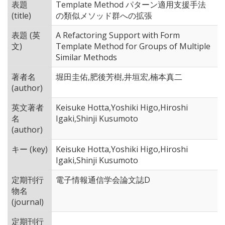
表題
Template Method パターン適用支援手法
(title)
の類似メソッド群への拡張
表題 (英
A Refactoring Support with Form
文)
Template Method for Groups of Multiple
Similar Methods
著者名
堀田圭佑,肥後芳樹,井垣宏,楠本真二
(author)
英文著者
Keisuke Hotta,Yoshiki Higo,Hiroshi
名
Igaki,Shinji Kusumoto
(author)
キー (key)
Keisuke Hotta,Yoshiki Higo,Hiroshi
Igaki,Shinji Kusumoto
定期刊行
電子情報通信学会論文誌D
物名
(journal)
定期刊行