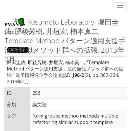
Toggl
Kusumoto Laboratory: 堀田圭
佑, 肥後芳樹, 井垣宏, 楠本真二,
Detail of a work
Template Method パターン適用支援手
法の類似メソッド群への拡張, 2013年
2月.
堀田圭佑, 肥後芳樹, 井垣宏, 楠本真二, "Template
Method パターン適用支援手法の類似メソッド群への拡
張," 電子情報通信学会論文誌D,
J96-D
(2), pp. 362-364,
2013年2月.
ID
256
分類
論文誌
タグ
form groups method methods multiple
refactoring similar support template