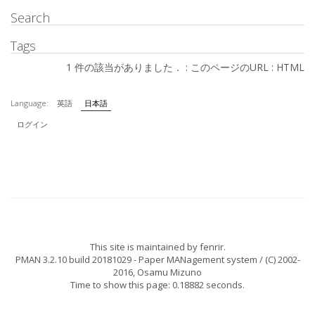
Search
Tags
1 件の該当がありました． :
このページのURL
:
HTML
Language:
英語
日本語
ログイン
This site is maintained by
fenrir
.
PMAN 3.2.10 build 20181029
- Paper MANagement system / (C) 2002-
2016,
Osamu Mizuno
Time to show this page: 0.18882 seconds.