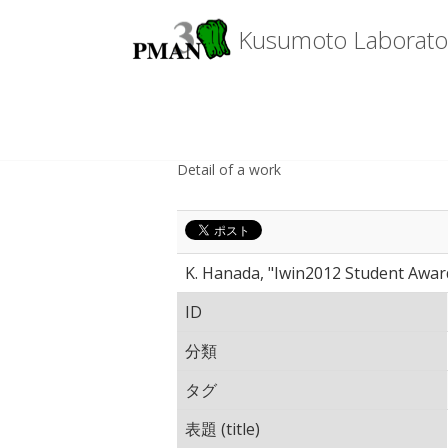
Kusumoto Laborator
Detail of a work
K. Hanada, "Iwin2012 Student Award
ID
分類
タグ
表題 (title)