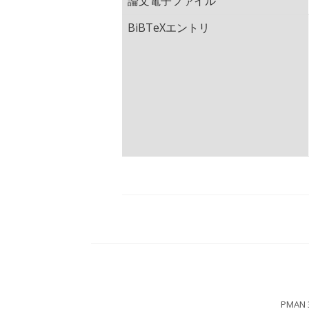
論文電子ファイル
BiBTeXエントリ
PMAN 3