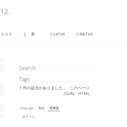
012.
リスト
表
LaTeX
BibTeX
Search
Tags
1 件の該当がありました． :
このページ
のURL
:
HTML
Language:
英語
日本語
ログイン