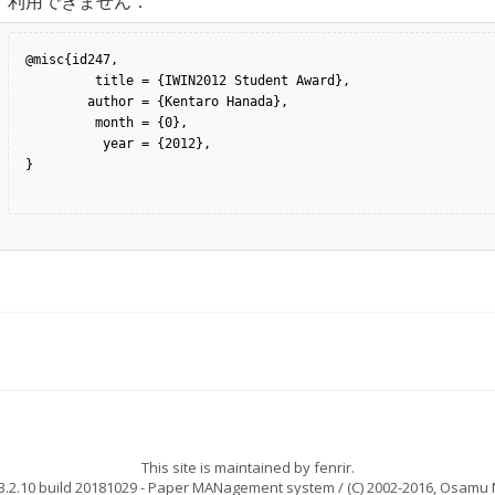
利用できません．
@misc{id247,

         title = {IWIN2012 Student Award},

        author = {Kentaro Hanada},

         month = {0},

          year = {2012},

}

This site is maintained by
fenrir
.
.2.10 build 20181029
- Paper MANagement system / (C) 2002-2016,
Osamu 