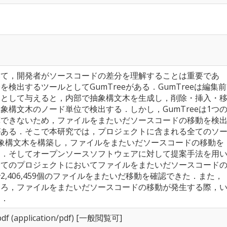
いて，開発者がソースコードの差分を理解することは重要であ
検出するツールとしてGumTreeがある．GumTreeは編集前
力として与えると，内部で抽象構文木を生成し，削除・挿入・
象構文木のノード単位で検出する．しかし，GumTreeは1つ
算できないため，ファイルをまたいだソースコードの移動を検
がある．そこで本研究では，プロジェクトに含まれる全てのソ
象構文木を構築し，ファイルをまたいだソースコードの移動を
る．そしてオープンソースソフトウェアに対して提案手法を用
全てのプロジェクトにおいてファイルをまたいだソースコード
,406,459個のファイルをまたいだ移動を確認できた．また，
ころ，ファイルをまたいだソースコードの移動が発生する際，
た．
pdf
(application/pdf) [一般閲覧可]