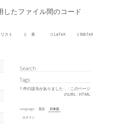
構文木を利用したファイル間のコード
リスト
表
LaTeX
BibTeX
Search
Tags
1 件の該当がありました． :
このページ
のURL
:
HTML
Language:
英語
日本語
ログイン