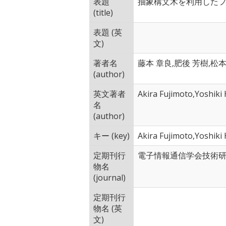
表題
抽象構文木を利用した
(title)
表題 (英
文)
著者名
藤本 章良,肥後 芳樹,松本
(author)
英文著者
Akira Fujimoto,Yoshik
名
(author)
キー (key)
Akira Fujimoto,Yoshik
定期刊行
電子情報通信学会技術
物名
(journal)
定期刊行
物名 (英
文)