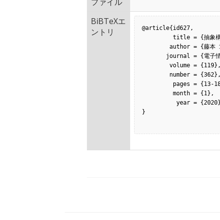
ファイル
BiBTeXエ
@article{id627,

ントリ
         title = {抽象構文木を利用したファイル間のコード移動検出},

        author = {藤本 章良 and 肥後 芳樹 and 松本 淳之介 and 楠本 真二},

       journal = {電子情報通信学会技術研究報告},

        volume = {119},

        number = {362},

         pages = {13-18},

         month = {1},

          year = {2020},

}
