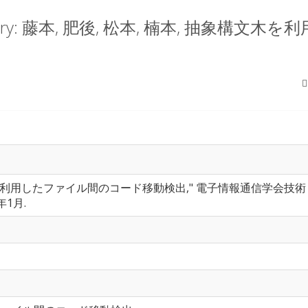
oratory: 藤本, 肥後, 松本, 楠本, 抽象
構文木を利用したファイル間のコード移動検出," 電子情報通信学会技術
0年1月.