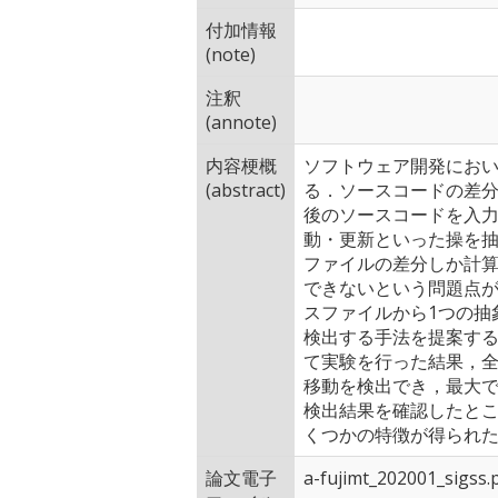
付加情報
(note)
注釈
(annote)
内容梗概
ソフトウェア開発にお
(abstract)
る．ソースコードの差分を
後のソースコードを入
動・更新といった操を抽
ファイルの差分しか計
できないという問題点
スファイルから1つの抽
検出する手法を提案す
て実験を行った結果，
移動を検出でき，最大で2
検出結果を確認したと
くつかの特徴が得られ
論文電子
a-fujimt_202001_sigss.