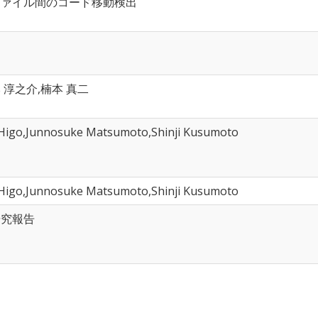
ファイル間のコード移動検出
 淳之介,楠本 真二
i Higo,Junnosuke Matsumoto,Shinji Kusumoto
i Higo,Junnosuke Matsumoto,Shinji Kusumoto
研究報告