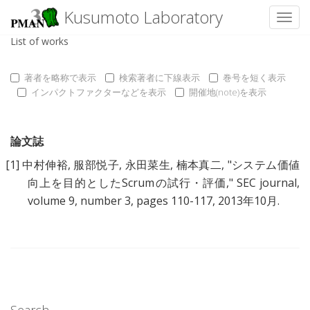
Kusumoto Laboratory
Toggl
List of works
著者を略称で表示
検索著者に下線表示
巻号を短く表示
インパクトファクターなどを表示
開催地(note)を表示
論文誌
[1]
中村伸裕
,
服部悦子
,
永田菜生
,
楠本真二
, "
システム価値
向上を目的としたScrumの試行・評価
," SEC journal,
volume 9, number 3, pages 110-117, 2013年10月.