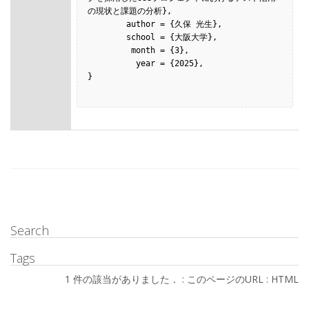
の現状と課題の分析},

        author = {久保 光生},

        school = {大阪大学},

         month = {3},

          year = {2025},

}

Search
Tags
1 件の該当がありました． :
このページのURL
:
HTML