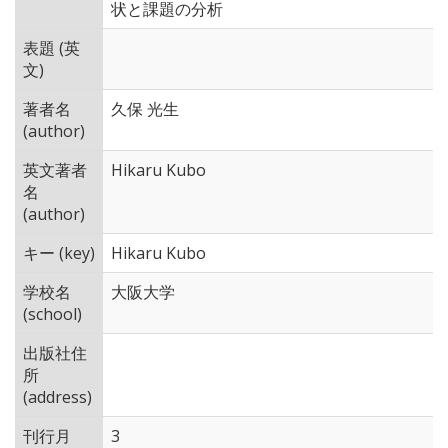
状と課題の分析
表題 (英
文)
著者名
久保 光生
(author)
英文著者
Hikaru Kubo
名
(author)
キー (key)
Hikaru Kubo
学校名
大阪大学
(school)
出版社住
所
(address)
刊行月
3