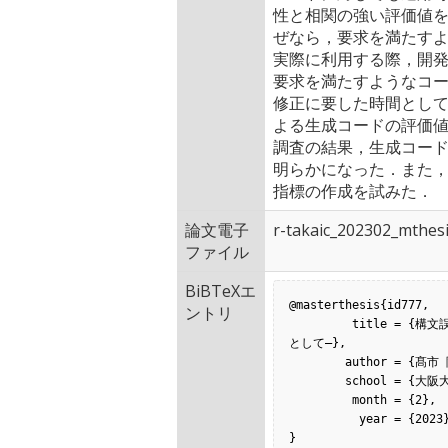
性と相関の強い評価値
ぜなら，要求を満たす
実際に利用する際，開
要求を満たすようなコ
修正に要した時間とし
よる生成コードの評価
調査の結果，生成コード
明らかになった．また
指標の作成を試みた．
論文電子
r-takaic_202302_mthesi
ファイル
BiBTeXエ
@masterthesis{id777,

ントリ
         title = {構文誤りを含むソースコードを評価可能な指標の比較 —翻訳ベースのコード生成を前提
として—},

        author = {髙市 陸},

        school = {大阪大学},

         month = {2},

          year = {2023},

}
