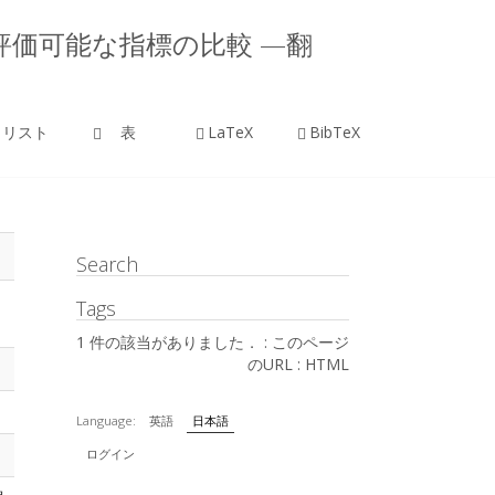
ードを評価可能な指標の比較 —翻
リスト
表
LaTeX
BibTeX
Search
Tags
1 件の該当がありました． :
このページ
のURL
:
HTML
Language:
英語
日本語
ログイン