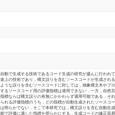
全自動で生成する技術であるコード生成の研究が盛んに行われ
展途上の技術であり，構文誤りを含むソースコードが生成され
のような誤りを含むソースコードに対しては，抽象構文木やプ
用するソースコード用の評価指標は適用できない．一方，自然
価指標ならば構文誤りの有無にかかわらず適用可能である．そ
いられる評価指標のうち，どの指標が自動生成されたソースコ
かは明らかでない．そこで本研究では，構文誤りを含む自動生
可能で評価に適した指標を明らかにする．生成コードの修正容