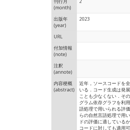
刊行月
2
(month)
出版年
2023
(year)
URL
付加情報
(note)
注釈
(annote)
内容梗概
近年，ソースコードを
(abstract)
いる．コード生成は発
ことも少なくない．そ
グラム依存グラフを利
語処理で用いられる評
らの自然言語処理で用
ドの評価に適している
コードに対しても適用