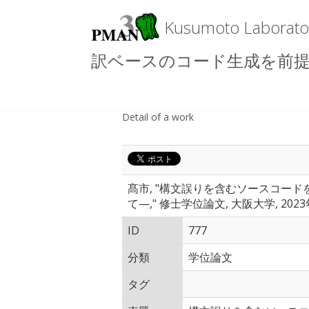
Kusumoto La
訳ベースのコード生成を前提とし
Detail of a work
髙市, "構文誤りを含むソースコー
て—," 修士学位論文, 大阪大学, 2023
ID
777
分類
学位論文
タグ