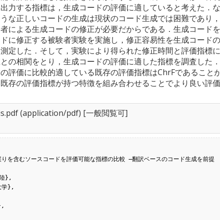
を出力する指標は，生成コードの評価に適していると考えた．
ような正しいコードの生成は現状のコード生成では困難であり
発者による生成コードの修正が必要だからである．生成コード
ードに修正する被験者実験を実施し，修正容易性を生成コード
て測定した．そして，実験により得られた修正時間と評価指標
値との相関をとり，生成コードの評価に適した指標を調査した
の評価に比較的適している既存の評価指標はChrFであること
，既存の評価指標が持つ特徴を組み合わせることでより良い評
s.pdf
(application/pdf) [一般閲覧可]