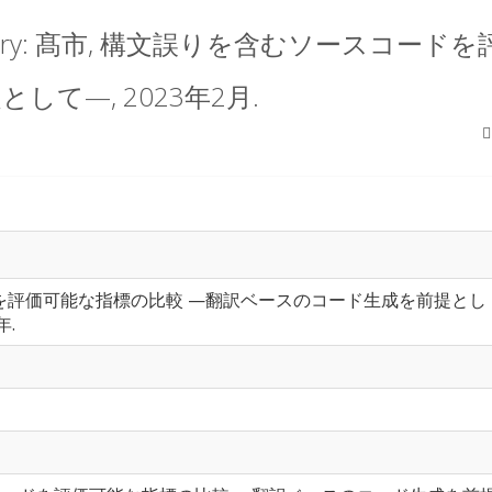
boratory: 髙市, 構文誤りを含むソースコ
て—, 2023年2月.
ドを評価可能な指標の比較 —翻訳ベースのコード生成を前提とし
年.