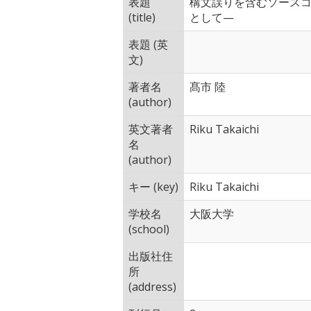
表題
構文誤りを含むソースコ
(title)
として—
表題 (英
文)
著者名
髙市 陸
(author)
英文著者
Riku Takaichi
名
(author)
キー (key)
Riku Takaichi
学校名
大阪大学
(school)
出版社住
所
(address)