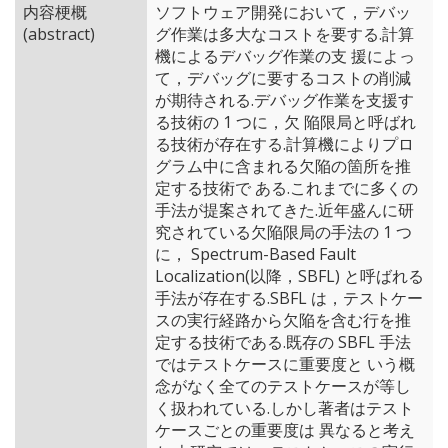
内容梗概
ソフトウェア開発において，デバッ
(abstract)
グ作業は多大なコストを要する.計算
機によるデバッグ作業の支 援によっ
て，デバッグに要するコストの削減
が期待される.デバッグ作業を支援す
る技術の 1 つに，欠 陥限局と呼ばれ
る技術が存在する.計算機によりプロ
グラム中に含まれる欠陥の箇所を推
定する技術で ある.これまでに多くの
手法が提案されてきた.近年盛んに研
究されている欠陥限局の手法の 1 つ
に， Spectrum-Based Fault
Localization(以降，SBFL) と呼ばれる
手法が存在する.SBFL は，テストケー
スの実行経路から欠陥を含む行を推
定する技術である.既存の SBFL 手法
ではテストケースに重要度と いう概
念がなく全てのテストケースが等し
く扱われている.しかし著者はテスト
ケースごとの重要度は 異なると考え