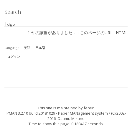
Search
Tags
1 件の該当がありました． :
このページのURL
:
HTML
Language:
英語
日本語
ログイン
This site is maintained by
fenrir
.
PMAN 3.2.10 build 20181029
- Paper MANagement system / (C) 2002-
2016,
Osamu Mizuno
Time to show this page: 0.189417 seconds.