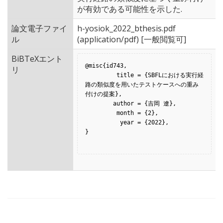
が有効である可能性を示した.
論文電子ファイ
h-yosiok_2022_bthesis.pdf
ル
(application/pdf) [一般閲覧可]
BiBTeXエント
@misc{id743,

リ
         title = {SBFLにおける実行経
路の類似度を用いたテストケースへの重み
付けの提案},

        author = {吉岡 遼},

         month = {2},

          year = {2022},

}
