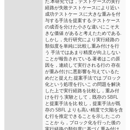
た.本研究では，テストケースの実行
経路が失敗テストケースにより近い
成功テストケー スに大きな重みを付
与する手法を提案する.テストケース
の成否を分けた小さな違いにこそ大
きな価値 があると考えたためである.
しかし，先行研究により実行経路の
類似度を単純に比較し重み付けを行
う 手法ではあまり精度が向上しない
ことが報告されている.著者はこの原
因を，連続して実行される行の 存在
が重み付けに悪影響を与えているた
めだと捉えた.提案手法では.ブロック
化という処理を行いこ の問題を解決
した上で実行経路を比較し，重み付
けを行う.実験として，既存の SBFL
と提案手法を比 較し，提案手法が既
存の SBFL よりも高い精度で欠陥を含
む行を推定できることを示した.この
ことか ら，ブロック化を行った後の
実行経路の類似度に基づく重み付け