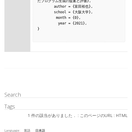
たプログラム生成の提案と評価},

        author = {富田裕也},

        school = {大阪大学},

         month = {0},

          year = {2021},

}

Search
Tags
1 件の該当がありました． :
このページのURL
:
HTML
Language:
英語
日本語