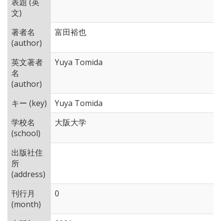
表題 (英
文)
著者名
富田裕也
(author)
英文著者
Yuya Tomida
名
(author)
キー (key)
Yuya Tomida
学校名
大阪大学
(school)
出版社住
所
(address)
刊行月
0
(month)