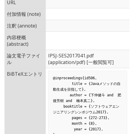
URL
付加情報 (note)
注釈 (annote)
内容梗概
(abstract)
論文電子ファイ
IPSJ-SES2017041.pdf
ル
(application/pdf) [一般閲覧可]
BiBTeXエントリ
@inproceedings{id506,

         title = {Javaメソッドの自
動生成を目指して},

        author = {下仲健斗 and  肥
後芳樹 and  楠本真二},

     booktitle = {ソフトウェアエン
ジニアリングシンポジウム2017},

         pages = {272-273},

         month = {8},

          year = {2017},
