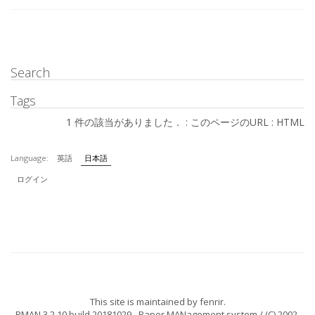
Search
Tags
1 件の該当がありました． :
このページのURL
:
HTML
Language:
英語
日本語
ログイン
This site is maintained by
fenrir
.
PMAN 3.2.10 build 20181029
- Paper MANagement system / (C) 2002-