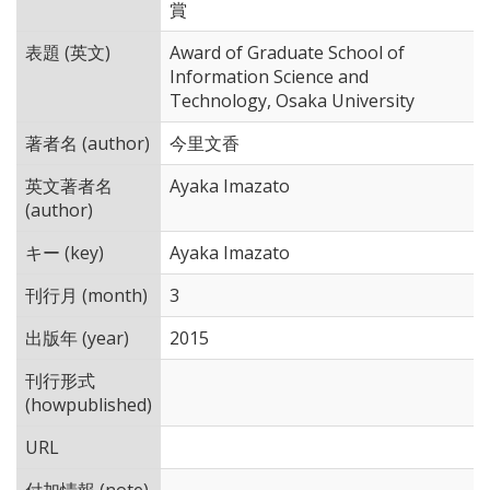
賞
表題 (英文)
Award of Graduate School of
Information Science and
Technology, Osaka University
著者名 (author)
今里文香
英文著者名
Ayaka Imazato
(author)
キー (key)
Ayaka Imazato
刊行月 (month)
3
出版年 (year)
2015
刊行形式
(howpublished)
URL