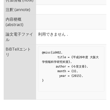
付加情報 (note)
注釈 (annote)
内容梗概
(abstract)
論文電子ファイ
利用できません．
ル
BiBTeXエント
@misc{id402,

リ
         title = {平成26年度 大阪大
学情報科学研究科賞},

        author = {今里文香},

         month = {3},

          year = {2015},

}
