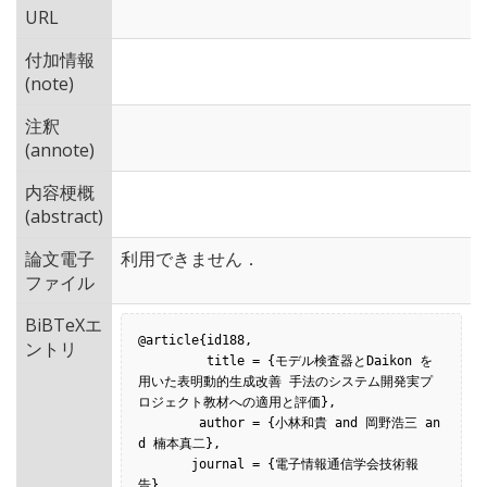
URL
付加情報
(note)
注釈
(annote)
内容梗概
(abstract)
論文電子
利用できません．
ファイル
BiBTeXエ
@article{id188,

ントリ
         title = {モデル検査器とDaikon を
用いた表明動的生成改善 手法のシステム開発実プ
ロジェクト教材への適用と評価},

        author = {小林和貴 and 岡野浩三 an
d 楠本真二},

       journal = {電子情報通信学会技術報
告},
