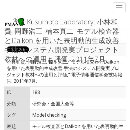
Toggl
Kusumoto Laboratory: 小林和
貴, 岡野浩三, 楠本真二, モデル検査器
Detail of a work
とDaikon を用いた表明動的生成改善
手法のシステム開発実プロジェクト
教材への適用と評価, 2011年7月.
小林和貴, 岡野浩三, 楠本真二, "モデル検査器とDaikon
を用いた表明動的生成改善 手法のシステム開発実プロ
ジェクト教材への適用と評価," 電子情報通信学会技術報
告, 2011年7月.
ID
188
分類
研究会・全国大会等
タグ
Model checking
表題
モデル検査器とDaikon を用いた表明動的生