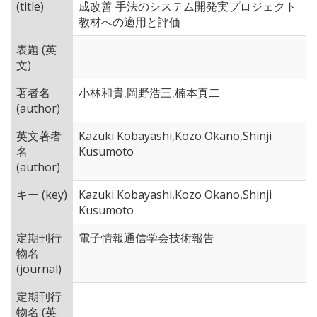
(title)
成改善 手法のシステム開発実プロジェクト
教材への適用と評価
表題 (英
文)
著者名
小林和貴,岡野浩三,楠本真二
(author)
英文著者
Kazuki Kobayashi,Kozo Okano,Shinji
名
Kusumoto
(author)
キー (key)
Kazuki Kobayashi,Kozo Okano,Shinji
Kusumoto
定期刊行
電子情報通信学会技術報告
物名
(journal)
定期刊行
物名 (英