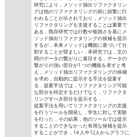
研究により，メソッド抽出リファクタリン
グは他のリファクタリングの前に頻繁に行
われることが示されており，メソッド抽出
リファクタリングを支援することは重要で
ある．既存研究では行数や複雑さを基にメ
ソッド抽出リファクタリングの候補を提示
するが，本来メソッドは機能に基づいて分
割することが望ましい．本研究では，文の
間のデータの繋がりに着目する．データの
繋がりの強い部分が1 つの機能を表すと考
え，メソッド抽出リファクタリングの候補
を求め，自動的に提示する手法を提案す
る．提案手法では，リファクタリング可能
な部分を特定するだけでなく，リファクタ
リングすべき部分を提示する．
提案手法を用いてリファクタリングの支援
を行うツールを開発し，学生に対して実験
を行った．その結果，他のツールでは提示
することのできなかった有用な候補を提示
することができ，14 人中12人からグラフに