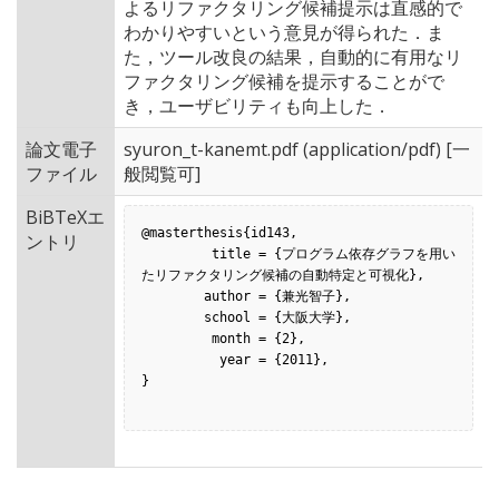
よるリファクタリング候補提示は直感的で
わかりやすいという意見が得られた．ま
た，ツール改良の結果，自動的に有用なリ
ファクタリング候補を提示することがで
き，ユーザビリティも向上した．
論文電子
syuron_t-kanemt.pdf
(application/pdf) [一
ファイル
般閲覧可]
BiBTeXエ
@masterthesis{id143,

ントリ
         title = {プログラム依存グラフを用い
たリファクタリング候補の自動特定と可視化},

        author = {兼光智子},

        school = {大阪大学},

         month = {2},

          year = {2011},

}
