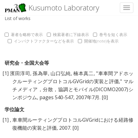
Kusumoto Laboratory
Toggl
List of works
著者を略称で表示
検索著者に下線表示
巻号を短く表示
インパクトファクターなどを表示
開催地(note)を表示
研究会・全国大会等
[1]
濱田淳司
,
孫為華
,
山口弘純
,
楠本真二
, "
車車間アドホッ
クルーティングプロトコルGVGridの実装と評価
," マル
チメディア，分散，協調とモバイル(DICOMO2007)シ
ンポジウム, pages 540-547, 2007年7月.
[0]
学位論文
[1]
,
車車間ルーティングプロトコルGVGridにおける経路修
復機能の実装と評価
, 2007.
[0]