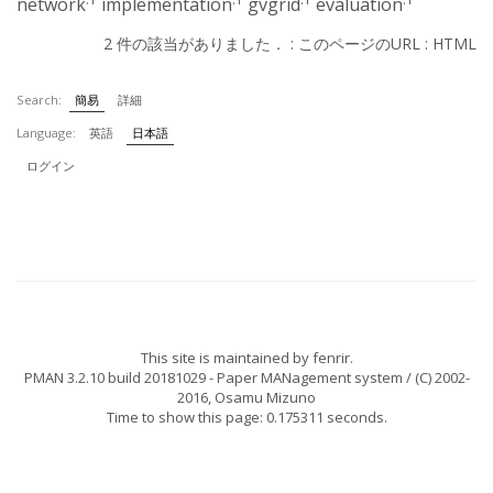
network
implementation
gvgrid
evaluation
2 件の該当がありました． :
このページのURL
:
HTML
Search:
簡易
詳細
Language:
英語
日本語
ログイン
This site is maintained by
fenrir
.
PMAN 3.2.10 build 20181029
- Paper MANagement system / (C) 2002-
2016,
Osamu Mizuno
Time to show this page: 0.175311 seconds.