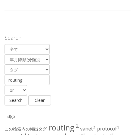
Search
Tags
:2
routing
:1
:1
vanet
protocol
この検索内の頻出タグ:
:1
:1
:1
:1