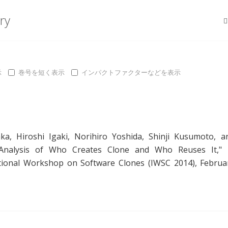
ry
示
巻号を短く表示
インパクトファクターなどを表示
aka
,
Hiroshi Igaki
,
Norihiro Yoshida
,
Shinji Kusumoto
, a
Analysis of Who Creates Clone and Who Reuses It
," 
ational Workshop on Software Clones (IWSC 2014), Februa