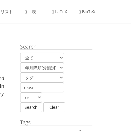
リスト
表
LaTeX
BibTeX
Search
nd
In
ry
Tags