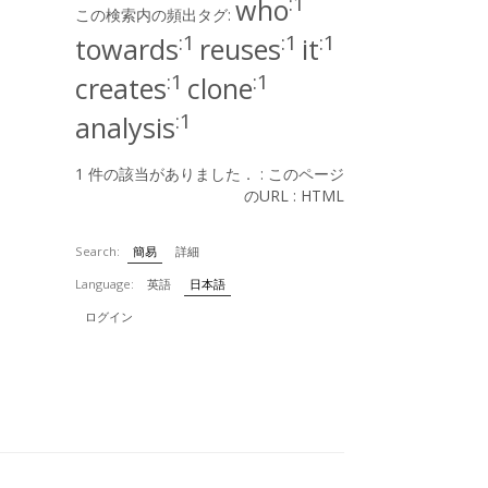
:1
who
この検索内の頻出タグ:
:1
:1
:1
towards
reuses
it
:1
:1
creates
clone
:1
analysis
1 件の該当がありました． :
このページ
のURL
:
HTML
Search:
簡易
詳細
Language:
英語
日本語
ログイン