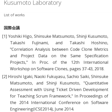
Kusumoto Laboratory
List of works
国際会議
[1]
Yoshiki Higo, Shinsuke Matsumoto, Shinji Kusumoto,
Takashi Fujinami, and Takashi Hoshino,
"
Correlation Analysis between Code Clone Metrics
and Project Data on the Same Specification
Projects
," In Proc. of the 12th International
Workshop on Software Clones, pages 37-43, 2018.
[2]
Hiroshi Igaki, Naoki Fukuyasu, Sachio Saiki, Shinsuke
Matsumoto, and Shinji Kusumoto, "
Quantitative
Assessment with Using Ticket Driven Development
for Teaching Scrum Framework
," In Proceedings of
the 2014 International Conference on Software
Engineering(ICSE2014), June 2014.