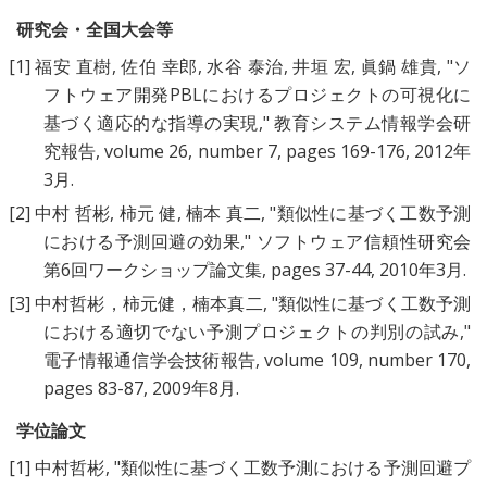
研究会・全国大会等
[1]
福安 直樹, 佐伯 幸郎, 水谷 泰治, 井垣 宏, 眞鍋 雄貴, "
ソ
フトウェア開発PBLにおけるプロジェクトの可視化に
基づく適応的な指導の実現
," 教育システム情報学会研
究報告, volume 26, number 7, pages 169-176, 2012年
3月.
[2]
中村 哲彬, 柿元 健, 楠本 真二, "
類似性に基づく工数予測
における予測回避の効果
," ソフトウェア信頼性研究会
第6回ワークショップ論文集, pages 37-44, 2010年3月.
[3]
中村哲彬，柿元健，楠本真二, "
類似性に基づく工数予測
における適切でない予測プロジェクトの判別の試み
,"
電子情報通信学会技術報告, volume 109, number 170,
pages 83-87, 2009年8月.
学位論文
[1]
中村哲彬, "
類似性に基づく工数予測における予測回避プ