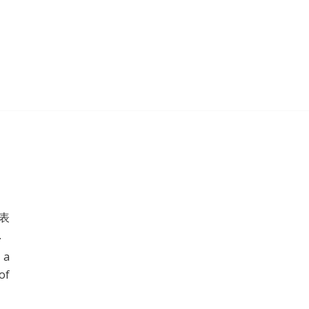
る表
.
 a
of