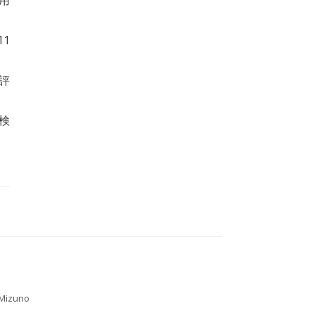
適用
011
評
検
Mizuno