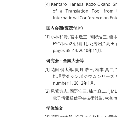
[4]
Kentaro Hanada, Kozo Okano, Shi
of a Translation Tool from 
International Conference on Ent
国内会議(査読付き)
[1]
小林和貴, 宮本敬三, 岡野浩三, 楠本
ESC/Java2を利用した導出
," 高田
pages 35-44, 2010年11月.
研究会・全国大会等
[1]
花田 健太郎, 岡野 浩三, 楠本 真二, 
処理学会シンポジウムシリーズ ウィン
number 1, 2012年1月.
[2]
尾鷲方志, 岡野浩三, 楠本真二, "
JM
電子情報通信学会技術報告, volume 107,
学位論文