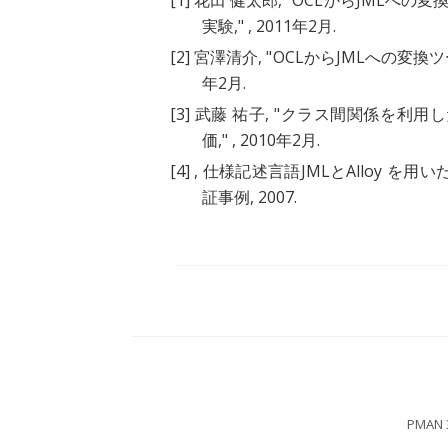
[1]
花田 健太郎, "
OCLからJMLへの変
実験
," , 2011年2月.
[2]
宮澤清介, "
OCLからJMLへの変
年2月.
[3]
武藤 祐子, "
クラス間関係を利用し
価
," , 2010年2月.
[4]
,
仕様記述言語JMLとAlloy 
証事例
, 2007.
PMAN 3