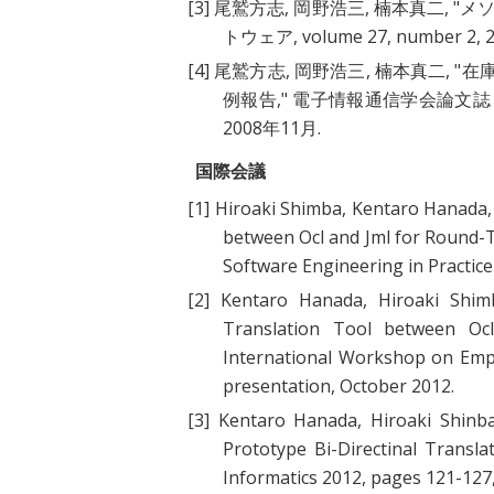
[3]
尾鷲方志, 岡野浩三, 楠本真二, "
メソ
トウェア, volume 27, number 2, 
[4]
尾鷲方志, 岡野浩三, 楠本真二, "
在庫
例報告
," 電子情報通信学会論文誌 VOL.J9
2008年11月.
国際会議
[1]
Hiroaki Shimba, Kentaro Hanada,
between Ocl and Jml for Round-
Software Engineering in Practic
[2]
Kentaro Hanada, Hiroaki Shim
Translation Tool between Ocl
International Workshop on Empi
presentation, October 2012.
[3]
Kentaro Hanada, Hiroaki Shinba
Prototype Bi-Directinal Transl
Informatics 2012, pages 121-127