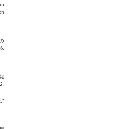
on
th
の
6,
情報
,
証
,"