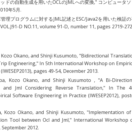
ッドの自動生成を用いたOCLのJMLへの変換
," コンピュータ
2010年5月.
管理プログラムに対するJML記述とESC/Java2を用いた検証の
1-D NO.11, volume 91-D, number 11, pages 2719-272
 Kozo Okano, and Shinji Kusumoto, "
Bidirectional Translati
Trip Engineering
," In 5th International Workshop on Empiric
e (IWESEP2013), pages 49-54, December 2013.
ba, Kozo Okano, and Shinji Kusumoto , "
A Bi-Direction
 and Jml Considering Reverse Translation
," In The 4
rical Software Engineering in Practice (IWESEP2012), post
, Kozo Okano, and Shinji Kusumoto, "
Implementation of
ation Tool between Ocl and Jml
," International Workshop 
, September 2012.