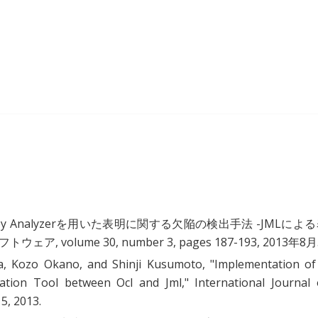
loy Analyzerを用いた表明に関する欠陥の検出手法 -JMLによ
ェア, volume 30, number 3, pages 187-193, 2013年8月
, Kozo Okano, and Shinji Kusumoto, "
Implementation of
slation Tool between Ocl and Jml
," International Journal 
 5, 2013.