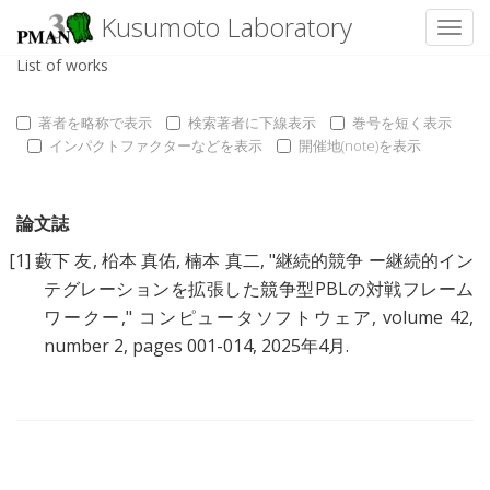
Kusumoto Laboratory
Toggl
List of works
著者を略称で表示
検索著者に下線表示
巻号を短く表示
インパクトファクターなどを表示
開催地(note)を表示
論文誌
[1]
藪下 友
,
柗本 真佑
,
楠本 真二
, "
継続的競争 ー継続的イン
テグレーションを拡張した競争型PBLの対戦フレーム
ワークー
," コンピュータソフトウェア, volume 42,
number 2, pages 001-014, 2025年4月.