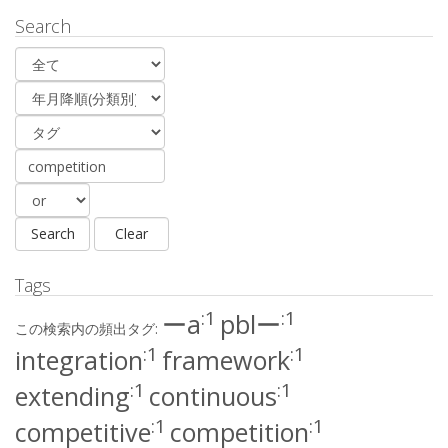
Search
Tags
:1
:1
ーa
pblー
この検索内の頻出タグ:
:1
:1
integration
framework
:1
:1
extending
continuous
:1
:1
competitive
competition