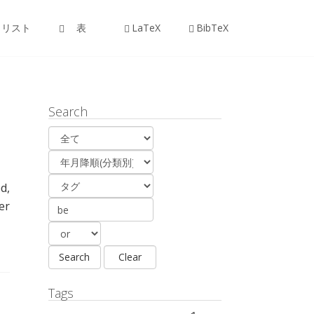
リスト
表
LaTeX
BibTeX
Search
ed
,
er
Tags