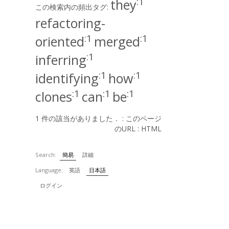
:1
they
この検索内の頻出タグ:
refactoring-
:1
:1
oriented
merged
:1
inferring
:1
:1
identifying
how
:1
:1
:1
clones
can
be
1 件の該当がありました． :
このページ
のURL
:
HTML
Search:
簡易
詳細
Language:
英語
日本語
ログイン