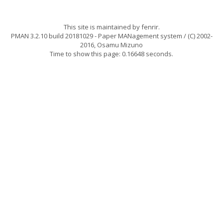
This site is maintained by
fenrir
.
PMAN 3.2.10 build 20181029
- Paper MANagement system / (C) 2002-
2016,
Osamu Mizuno
Time to show this page: 0.16648 seconds.