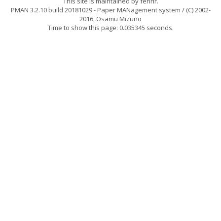
This site is maintained by
fenrir
.
PMAN 3.2.10 build 20181029
- Paper MANagement system / (C) 2002-
2016,
Osamu Mizuno
Time to show this page: 0.035345 seconds.