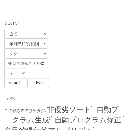
Search
Tags
:1
非優劣ソート
自動プ
この検索内の頻出タグ:
:1
:1
ログラム生成
自動プログラム修正
:1