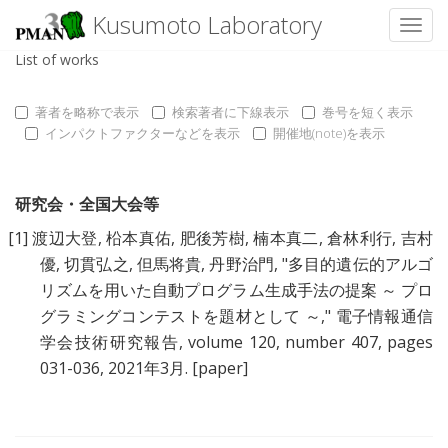
Kusumoto Laboratory
Toggl
List of works
著者を略称で表示
検索著者に下線表示
巻号を短く表示
インパクトファクターなどを表示
開催地(note)を表示
研究会・全国大会等
[1]
渡辺大登
,
柗本真佑
,
肥後芳樹
,
楠本真二
,
倉林利行
,
吉村
優
,
切貫弘之
,
但馬将貴
,
丹野治門
, "
多目的遺伝的アルゴ
リズムを用いた自動プログラム生成手法の提案 ～ プロ
グラミングコンテストを題材として ～
," 電子情報通信
学会技術研究報告, volume 120, number 407, pages
031-036, 2021年3月.
[paper]