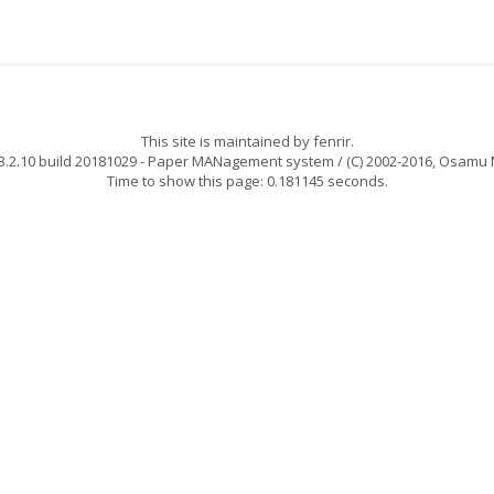
This site is maintained by
fenrir
.
.2.10 build 20181029
- Paper MANagement system / (C) 2002-2016,
Osamu 
Time to show this page: 0.181145 seconds.