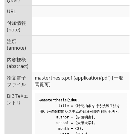
URL
付加情報
(note)
注釈
(annote)
内容梗概
(abstract)
論文電子
masterthesis.pdf
(application/pdf) [一般
ファイル
閲覧可]
BiBTeXエ
@masterthesis{id88,

ントリ
         title = {時間抽象を行う洗練手法を
用いた確率時間システムの到達可能性解析手法},

        author = {伊藤明彦},

        school = {大阪大学},

         month = {2},
